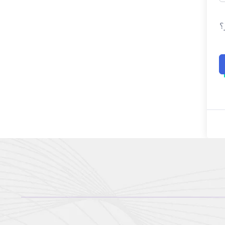
؟
01503120001
01503120001
info@sahlaonline.com